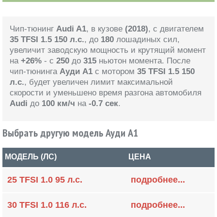
Чип-тюнинг
Audi A1
, в кузове
(2018)
, с двигателем
35 TFSI 1.5 150 л.с.
, до
180
лошадиных сил,
увеличит заводскую мощность и крутящий момент
на
+26%
- с
250
до
315
ньютон момента. После
чип-тюнинга
Ауди А1
с мотором
35 TFSI 1.5 150
л.с.
, будет увеличен лимит максимальной
скорости и уменьшено время разгона автомобиля
Audi
до
100 км/ч
на
-0.7 сек
.
Выбрать другую модель Ауди А1
МОДЕЛЬ (ЛС)
ЦЕНА
25 TFSI 1.0 95 л.с.
подробнее...
30 TFSI 1.0 116 л.с.
подробнее...