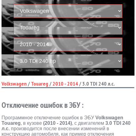
Volkswagen
/
Touareg
/
2010 - 2014
/
3.0 TDI 240 л.с.
Отключение ошибок в ЭБУ :
Программное отключение ошибок в ЭБУ
Volkswagen
Touareg
, в кузове
(2010 - 2014)
, с двигателем
3.0 TDI 240
л.с.
производится после внесении изменений в
конструкцию автомобиля, как пример отключения