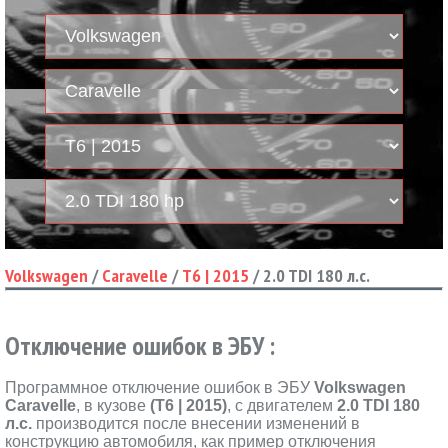
Volkswagen
/
Caravelle
/
T6 | 2015
/
2.0 TDI 180 л.с.
Отключение ошибок в ЭБУ :
Программное отключение ошибок в ЭБУ
Volkswagen
Caravelle
, в кузове
(T6 | 2015)
, с двигателем
2.0 TDI 180
л.с.
производится после внесении изменений в
конструкцию автомобиля, как пример отключения