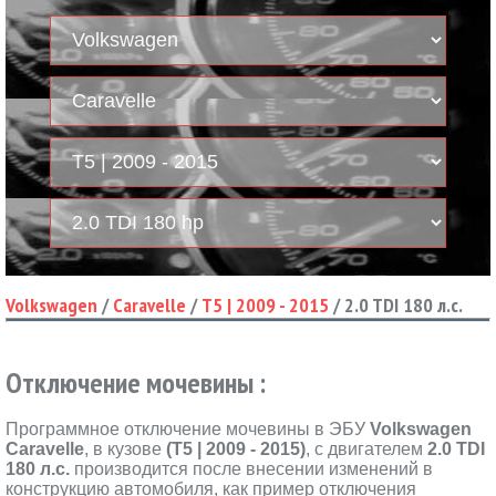
Volkswagen
/
Caravelle
/
T5 | 2009 - 2015
/
2.0 TDI 180 л.с.
Отключение мочевины :
Программное отключение мочевины в ЭБУ
Volkswagen
Caravelle
, в кузове
(T5 | 2009 - 2015)
, с двигателем
2.0 TDI
180 л.с.
производится после внесении изменений в
конструкцию автомобиля, как пример отключения