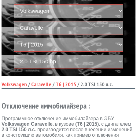
Volkswagen
/
Caravelle
/
T6 | 2015
/
2.0 TSI 150 л.с.
Отключение иммобилайзера :
Программное отключение иммобилайзера в ЭБУ
Volkswagen Caravelle
, в кузове
(T6 | 2015)
, с двигателем
2.0 TSI 150 л.с.
производится после внесении изменений
в конструкцию автомобиля, как пример отключения