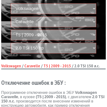
Volkswagen
/
Caravelle
/
T5 | 2009 - 2015
/
2.0 TSI 150 л.с.
Отключение ошибок в ЭБУ :
Программное отключение ошибок в ЭБУ
Volkswagen
Caravelle
, в кузове
(T5 | 2009 - 2015)
, с двигателем
2.0 TSI
150 л.с.
производится после внесении изменений в
конструкцию автомобиля, как пример отключения