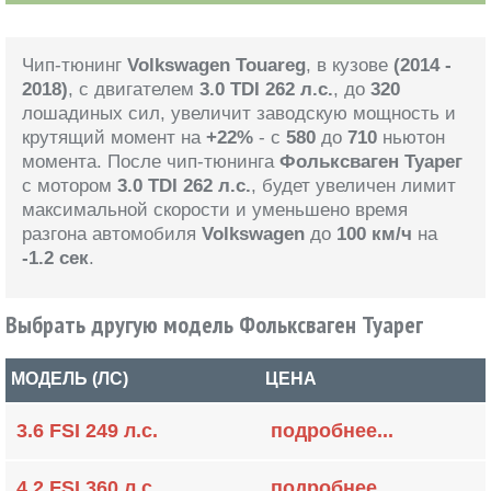
Чип-тюнинг
Volkswagen Touareg
, в кузове
(2014 -
2018)
, с двигателем
3.0 TDI 262 л.с.
, до
320
лошадиных сил, увеличит заводскую мощность и
крутящий момент на
+22%
- с
580
до
710
ньютон
момента. После чип-тюнинга
Фольксваген Туарег
с мотором
3.0 TDI 262 л.с.
, будет увеличен лимит
максимальной скорости и уменьшено время
разгона автомобиля
Volkswagen
до
100 км/ч
на
-1.2 сек
.
Выбрать другую модель Фольксваген Туарег
МОДЕЛЬ (ЛС)
ЦЕНА
3.6 FSI 249 л.с.
подробнее...
4.2 FSI 360 л.с.
подробнее...