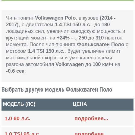
Чип-тюнинг
Volkswagen Polo
, в кузове
(2014 -
2017)
, с двигателем
1.4 TSI 150 л.с.
, до
180
лошадиных сил, увеличит заводскую мощность и
крутящий момент на
+24%
- с
250
до
310
ньютон
момента. После чип-тюнинга
Фольксваген Поло
с
мотором
1.4 TSI 150 л.с.
, будет увеличен лимит
максимальной скорости и уменьшено время
разгона автомобиля
Volkswagen
до
100 км/ч
на
-0.6 сек
.
Выбрать другую модель Фольксваген Поло
МОДЕЛЬ (ЛС)
ЦЕНА
1.0 60 л.с.
подробнее...
1.0 TSI 95 л.с.
подробнее...