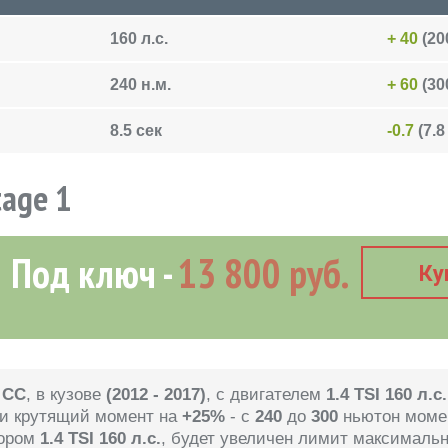
160 л.с.
+ 40
(200
240 н.м.
+ 60
(300
8.5 сек
-0.7
(7.8
tage 1
Под ключ
13 800 руб.
Ку
 CC
, в кузове
(2012 - 2017)
, с двигателем
1.4 TSI 160 л.с.
 и крутящий момент на
+25%
- с
240
до
300
ньютон момен
ором
1.4 TSI 160 л.с.
, будет увеличен лимит максималь