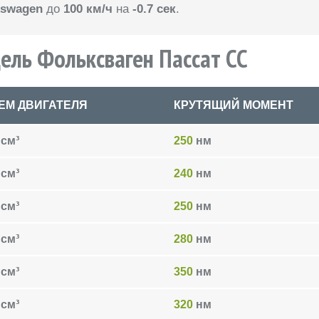
kswagen
до
100 км/ч
на
-0.7 сек
.
ель Фольксваген Пассат CC
ЕМ ДВИГАТЕЛЯ
КРУТЯЩИЙ МОМЕНТ
см³
250
нм
см³
240
нм
см³
250
нм
см³
280
нм
см³
350
нм
см³
320
нм