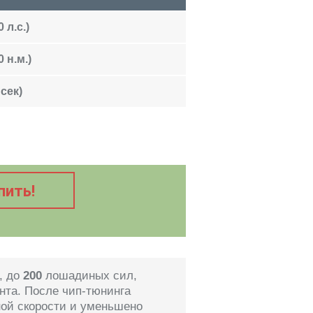
 л.с.)
 н.м.)
 сек)
пить!
, до
200
лошадиных сил,
та. После чип-тюнинга
ной скорости и уменьшено