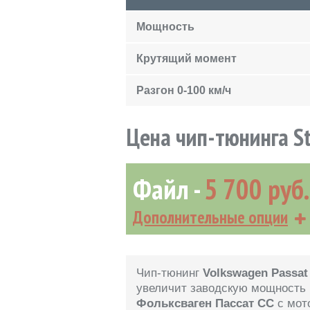
Мощность
Крутящий момент
Разгон 0-100 км/ч
Цена чип-тюнинга S
Файл
5 700 руб.
Дополнительные опции
Чип-тюнинг
Volkswagen Passat
увеличит заводскую мощность
Фольксваген Пассат CC
с мот