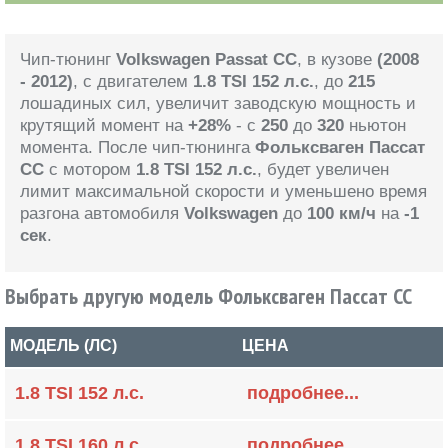
Чип-тюнинг
Volkswagen Passat CC
, в кузове
(2008
- 2012)
, с двигателем
1.8 TSI 152 л.с.
, до
215
лошадиных сил, увеличит заводскую мощность и
крутящий момент на
+28%
- с
250
до
320
ньютон
момента. После чип-тюнинга
Фольксваген Пассат
CC
с мотором
1.8 TSI 152 л.с.
, будет увеличен
лимит максимальной скорости и уменьшено время
разгона автомобиля
Volkswagen
до
100 км/ч
на
-1
сек
.
Выбрать другую модель Фольксваген Пассат CC
МОДЕЛЬ (ЛС)
ЦЕНА
1.8 TSI 152 л.с.
подробнее...
1.8 TSI 160 л.с.
подробнее...