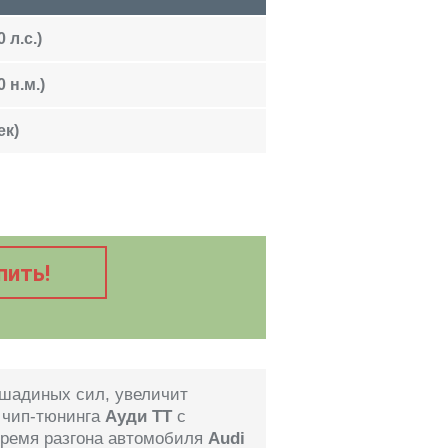
 л.с.)
 н.м.)
ек)
пить!
шадиных сил, увеличит
 чип-тюнинга
Ауди TT
с
время разгона автомобиля
Audi