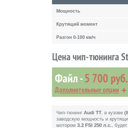
Мощность
Крутящий момент
Разгон 0-100 км/ч
Цена чип-тюнинга S
Файл
5 700 руб.
Дополнительные опции
Чип-тюнинг
Audi TT
, в кузове
(
заводскую мощность и крутящ
мотором
3.2 FSI 250 л.с.
, буде