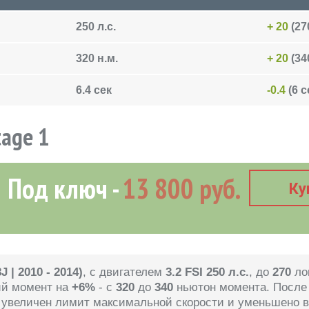
250 л.с.
+ 20
(270
320 н.м.
+ 20
(340
6.4 сек
-0.4
(6 с
tage 1
Под ключ
13 800 руб.
Ку
8J | 2010 - 2014)
, с двигателем
3.2 FSI 250 л.с.
, до
270
ло
ий момент на
+6%
- с
320
до
340
ньютон момента. После
т увеличен лимит максимальной скорости и уменьшено 