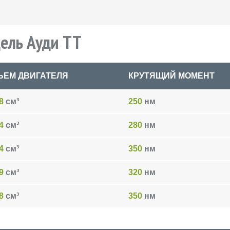
ель Ауди TT
ЬЕМ ДВИГАТЕЛЯ
КРУТЯЩИЙ МОМЕНТ
8
см³
250
нм
4
см³
280
нм
4
см³
350
нм
9
см³
320
нм
8
см³
350
нм