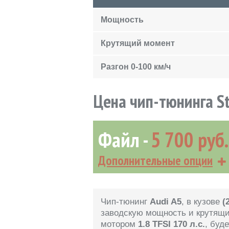
Мощность
Крутящий момент
Разгон 0-100 км/ч
Цена чип-тюнинга S
Файл
5 700 руб.
Дополнительные опции
Чип-тюнинг
Audi A5
, в кузове
(
заводскую мощность и крутящ
мотором
1.8 TFSI 170 л.с.
, буд