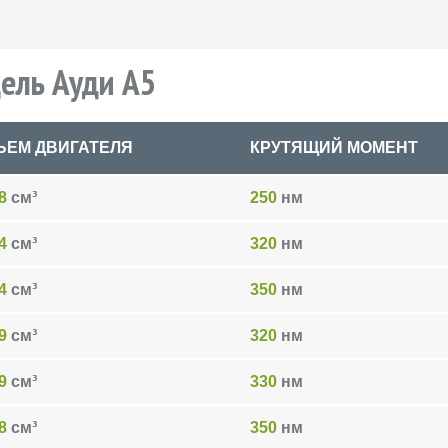
ель Ауди A5
ЬЕМ ДВИГАТЕЛЯ
КРУТЯЩИЙ МОМЕНТ
8
см³
250
нм
4
см³
320
нм
4
см³
350
нм
9
см³
320
нм
9
см³
330
нм
8
см³
350
нм