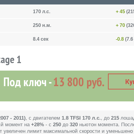
170 л.с.
+ 45
(215
250 н.м.
+ 70
(320
8.4 сек
-0.8
(7.6
tage 1
Под ключ
13 800 руб.
Ку
2007 - 2011)
, с двигателем
1.8 TFSI 170 л.с.
, до
215
лошад
ий момент на
+28%
- с
250
до
320
ньютон момента. Посл
ет увеличен лимит максимальной скорости и уменьшено