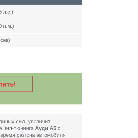
 л.с.)
 н.м.)
 сек)
пить!
иных сил, увеличит
е чип-тюнинга
Ауди A5
с
 время разгона автомобиля