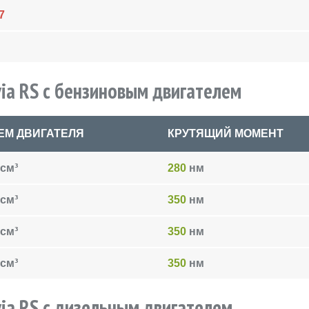
7
ia RS с бензиновым двигателем
ЕМ ДВИГАТЕЛЯ
КРУТЯЩИЙ МОМЕНТ
см³
280
нм
см³
350
нм
см³
350
нм
см³
350
нм
ia RS с дизельным двигателем