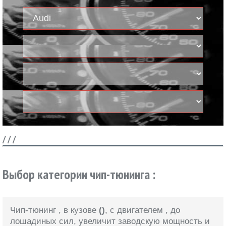
/
/
/
Выбор категории чип-тюнинга :
Чип-тюнинг
, в кузове
()
, с двигателем
, до
лошадиных сил, увеличит заводскую мощность и