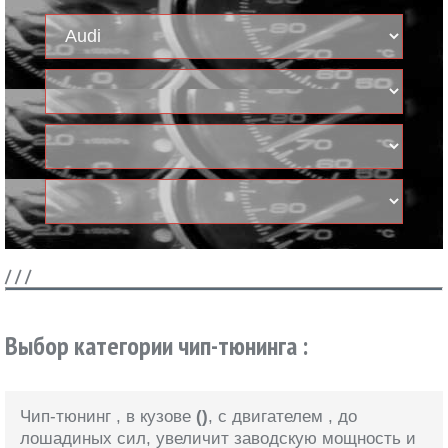
/
/
/
Выбор категории чип-тюнинга :
Чип-тюнинг
, в кузове
()
, с двигателем
, до
лошадиных сил, увеличит заводскую мощность и