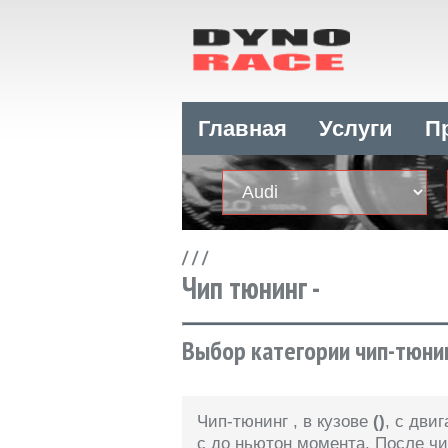
Главная
Услуги
П
/
/
/
Чип тюнинг -
Выбор категории чип-тюнин
Чип-тюнинг
, в кузове
()
, с дви
с
до
ньютон момента. После ч