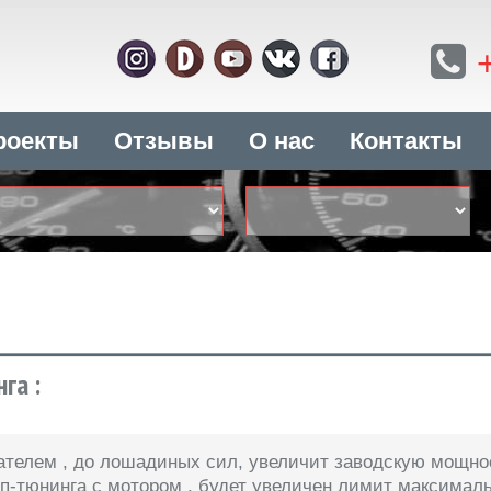
роекты
Отзывы
О нас
Контакты
га :
гателем
, до
лошадиных сил, увеличит заводскую мощно
ип-тюнинга
с мотором
, будет увеличен лимит максимал